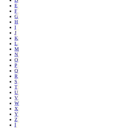
D
E
F
G
H
I
J
K
L
M
N
O
P
Q
R
S
T
U
V
W
X
Y
Z
İ