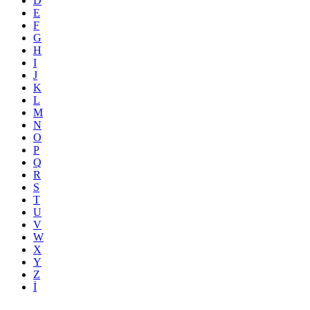
D
E
F
G
H
I
J
K
L
M
N
O
P
Q
R
S
T
U
V
W
X
Y
Z
İ