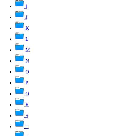
I
J
K
L
M
N
O
P
Q
R
S
T