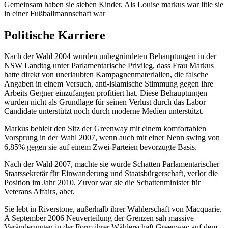
Gemeinsam haben sie sieben Kinder. Als Louise markus war litle sie
in einer Fußballmannschaft war
Politische Karriere
Nach der Wahl 2004 wurden unbegründeten Behauptungen in der
NSW Landtag unter Parlamentarische Privileg, dass Frau Markus
hatte direkt von unerlaubten Kampagnenmaterialien, die falsche
Angaben in einem Versuch, anti-islamische Stimmung gegen ihre
Arbeits Gegner einzufangen profitiert hat. Diese Behauptungen
wurden nicht als Grundlage für seinen Verlust durch das Labor
Candidate unterstützt noch durch moderne Medien unterstützt.
Markus behielt den Sitz der Greenway mit einem komfortablen
Vorsprung in der Wahl 2007, wenn auch mit einer Nenn swing von
6,85% gegen sie auf einem Zwei-Parteien bevorzugte Basis.
Nach der Wahl 2007, machte sie wurde Schatten Parlamentarischer
Staatssekretär für Einwanderung und Staatsbürgerschaft, verlor die
Position im Jahr 2010. Zuvor war sie die Schattenminister für
Veterans Affairs, aber.
Sie lebt in Riverstone, außerhalb ihrer Wählerschaft von Macquarie.
A September 2006 Neuverteilung der Grenzen sah massive
Veränderungen in der Form ihrer Wählerschaft Greenway auf dem