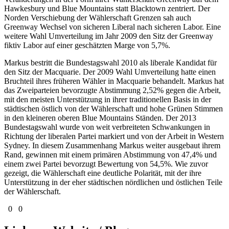
Hawkesbury und Blue Mountains statt Blacktown zentriert. Der
Norden Verschiebung der Wählerschaft Grenzen sah auch
Greenway Wechsel von sicheren Liberal nach sicheren Labor. Eine
weitere Wahl Umverteilung im Jahr 2009 den Sitz der Greenway
fiktiv Labor auf einer geschätzten Marge von 5,7%.
Markus bestritt die Bundestagswahl 2010 als liberale Kandidat für
den Sitz der Macquarie. Der 2009 Wahl Umverteilung hatte einen
Bruchteil ihres früheren Wähler in Macquarie behandelt. Markus hat
das Zweiparteien bevorzugte Abstimmung 2,52% gegen die Arbeit,
mit den meisten Unterstützung in ihrer traditionellen Basis in der
städtischen östlich von der Wählerschaft und hohe Grünen Stimmen
in den kleineren oberen Blue Mountains Ständen. Der 2013
Bundestagswahl wurde von weit verbreiteten Schwankungen in
Richtung der liberalen Partei markiert und von der Arbeit in Western
Sydney. In diesem Zusammenhang Markus weiter ausgebaut ihrem
Rand, gewinnen mit einem primären Abstimmung von 47,4% und
einem zwei Partei bevorzugt Bewertung von 54,5%. Wie zuvor
gezeigt, die Wählerschaft eine deutliche Polarität, mit der ihre
Unterstützung in der eher städtischen nördlichen und östlichen Teile
der Wählerschaft.
0
0