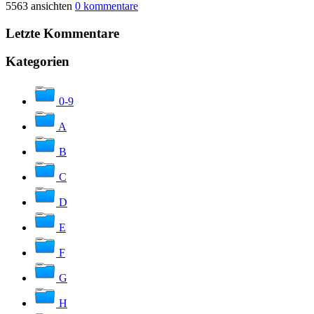
5563 ansichten
0 kommentare
Letzte Kommentare
Kategorien
0-9
A
B
C
D
E
F
G
H