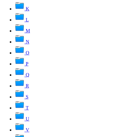
K
L
M
N
O
P
Q
R
S
T
U
V