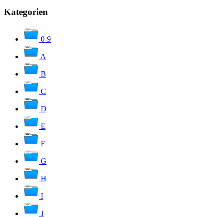
Kategorien
0-9
A
B
C
D
E
F
G
H
I
J