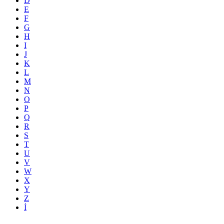
D
E
F
G
H
I
J
K
L
M
N
O
P
Q
R
S
T
U
V
W
X
Y
Z
İ