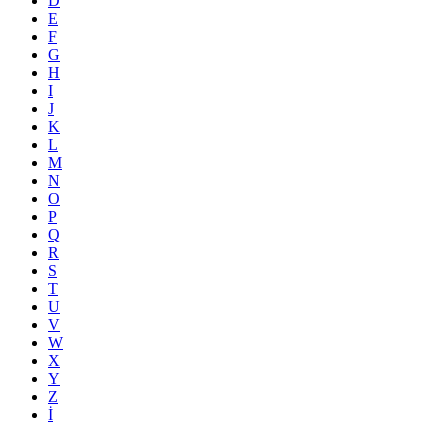
D
E
F
G
H
I
J
K
L
M
N
O
P
Q
R
S
T
U
V
W
X
Y
Z
İ