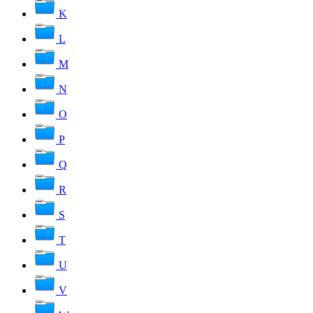
K
L
M
N
O
P
Q
R
S
T
U
V