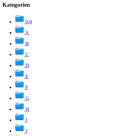
Kategorien
0-9
A
B
C
D
E
F
G
H
I
J