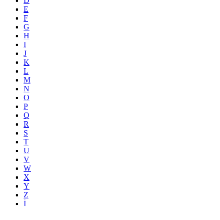
D
E
F
G
H
I
J
K
L
M
N
O
P
Q
R
S
T
U
V
W
X
Y
Z
İ