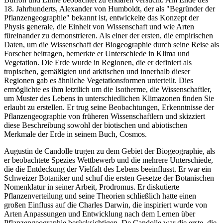
18. Jahrhunderts, Alexander von Humboldt, der als "Begründer der
Pflanzengeographie" bekannt ist, entwickelte das Konzept der
Physis generale, die Einheit von Wissenschaft und wie Arten
füreinander zu demonstrieren. Als einer der ersten, die empirischen
Daten, um die Wissenschaft der Biogeographie durch seine Reise als
Forscher beitragen, bemerkte er Unterschiede in Klima und
Vegetation. Die Erde wurde in Regionen, die er definiert als
tropischen, gemäßigten und arktischen und innerhalb dieser
Regionen gab es ähnliche Vegetationsformen unterteilt. Dies
ermöglichte es ihm letztlich um die Isotherme, die Wissenschaftler,
um Muster des Lebens in unterschiedlichen Klimazonen finden Sie
erlaubt zu erstellen. Er trug seine Beobachtungen, Erkenntnisse der
Pflanzengeographie von früheren Wissenschaftlern und skizziert
diese Beschreibung sowohl der biotischen und abiotischen
Merkmale der Erde in seinem Buch, Cosmos.
Augustin de Candolle trugen zu dem Gebiet der Biogeographie, als
er beobachtete Spezies Wettbewerb und die mehrere Unterschiede,
die die Entdeckung der Vielfalt des Lebens beeinflusst. Er war ein
Schweizer Botaniker und schuf die ersten Gesetze der Botanischen
Nomenklatur in seiner Arbeit, Prodromus. Er diskutierte
Pflanzenverteilung und seine Theorien schließlich hatte einen
großen Einfluss auf die Charles Darwin, die inspiriert wurde von
Arten Anpassungen und Entwicklung nach dem Lernen über
Pflanzengeographie berücksichtigen. De Candolle war die erste, die