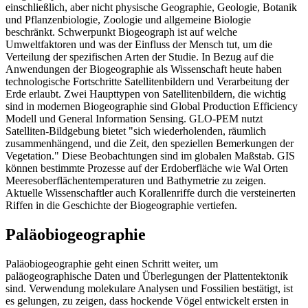
einschließlich, aber nicht physische Geographie, Geologie, Botanik
und Pflanzenbiologie, Zoologie und allgemeine Biologie
beschränkt. Schwerpunkt Biogeograph ist auf welche
Umweltfaktoren und was der Einfluss der Mensch tut, um die
Verteilung der spezifischen Arten der Studie. In Bezug auf die
Anwendungen der Biogeographie als Wissenschaft heute haben
technologische Fortschritte Satellitenbildern und Verarbeitung der
Erde erlaubt. Zwei Haupttypen von Satellitenbildern, die wichtig
sind in modernen Biogeographie sind Global Production Efficiency
Modell und General Information Sensing. GLO-PEM nutzt
Satelliten-Bildgebung bietet "sich wiederholenden, räumlich
zusammenhängend, und die Zeit, den speziellen Bemerkungen der
Vegetation." Diese Beobachtungen sind im globalen Maßstab. GIS
können bestimmte Prozesse auf der Erdoberfläche wie Wal Orten
Meeresoberflächentemperaturen und Bathymetrie zu zeigen.
Aktuelle Wissenschaftler auch Korallenriffe durch die versteinerten
Riffen in die Geschichte der Biogeographie vertiefen.
Paläobiogeographie
Paläobiogeographie geht einen Schritt weiter, um
paläogeographische Daten und Überlegungen der Plattentektonik
sind. Verwendung molekulare Analysen und Fossilien bestätigt, ist
es gelungen, zu zeigen, dass hockende Vögel entwickelt ersten in