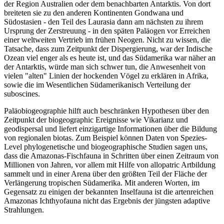
der Region Australien oder dem benachbarten Antarktis. Von dort
breiteten sie zu den anderen Kontinenten Gondwana und
Südostasien - den Teil des Laurasia dann am nächsten zu ihrem
Ursprung der Zerstreuung - in den späten Paläogen vor Erreichen
einer weltweiten Vertrieb im frühen Neogen. Nicht zu wissen, die
Tatsache, dass zum Zeitpunkt der Dispergierung, war der Indische
Ozean viel enger als es heute ist, und das Südamerika war näher an
der Antarktis, würde man sich schwer tun, die Anwesenheit von
vielen "alten" Linien der hockenden Vögel zu erklären in Afrika,
sowie die im Wesentlichen Südamerikanisch Verteilung der
suboscines.
Paläobiogeographie hilft auch beschränken Hypothesen über den
Zeitpunkt der biogeographic Ereignisse wie Vikarianz und
geodispersal und liefert einzigartige Informationen über die Bildung
von regionalen biotas. Zum Beispiel können Daten von Spezies-
Level phylogenetische und biogeographische Studien sagen uns,
dass die Amazonas-Fischfauna in Schritten über einen Zeitraum von
Millionen von Jahren, vor allem mit Hilfe von allopatric Artbildung
sammelt und in einer Arena über den größten Teil der Fläche der
Verlängerung tropischen Südamerika. Mit anderen Worten, im
Gegensatz zu einigen der bekannten Inselfauna ist die artenreichen
Amazonas Ichthyofauna nicht das Ergebnis der jüngsten adaptive
Strahlungen.