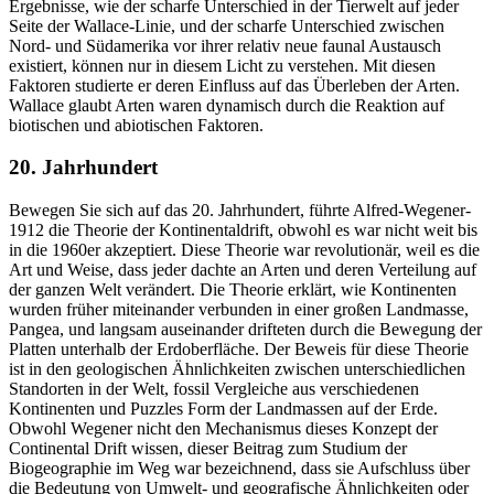
Ergebnisse, wie der scharfe Unterschied in der Tierwelt auf jeder
Seite der Wallace-Linie, und der scharfe Unterschied zwischen
Nord- und Südamerika vor ihrer relativ neue faunal Austausch
existiert, können nur in diesem Licht zu verstehen. Mit diesen
Faktoren studierte er deren Einfluss auf das Überleben der Arten.
Wallace glaubt Arten waren dynamisch durch die Reaktion auf
biotischen und abiotischen Faktoren.
20. Jahrhundert
Bewegen Sie sich auf das 20. Jahrhundert, führte Alfred-Wegener-
1912 die Theorie der Kontinentaldrift, obwohl es war nicht weit bis
in die 1960er akzeptiert. Diese Theorie war revolutionär, weil es die
Art und Weise, dass jeder dachte an Arten und deren Verteilung auf
der ganzen Welt verändert. Die Theorie erklärt, wie Kontinenten
wurden früher miteinander verbunden in einer großen Landmasse,
Pangea, und langsam auseinander drifteten durch die Bewegung der
Platten unterhalb der Erdoberfläche. Der Beweis für diese Theorie
ist in den geologischen Ähnlichkeiten zwischen unterschiedlichen
Standorten in der Welt, fossil Vergleiche aus verschiedenen
Kontinenten und Puzzles Form der Landmassen auf der Erde.
Obwohl Wegener nicht den Mechanismus dieses Konzept der
Continental Drift wissen, dieser Beitrag zum Studium der
Biogeographie im Weg war bezeichnend, dass sie Aufschluss über
die Bedeutung von Umwelt- und geografische Ähnlichkeiten oder