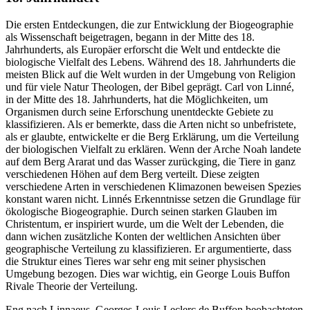
Die ersten Entdeckungen, die zur Entwicklung der Biogeographie
als Wissenschaft beigetragen, begann in der Mitte des 18.
Jahrhunderts, als Europäer erforscht die Welt und entdeckte die
biologische Vielfalt des Lebens. Während des 18. Jahrhunderts die
meisten Blick auf die Welt wurden in der Umgebung von Religion
und für viele Natur Theologen, der Bibel geprägt. Carl von Linné,
in der Mitte des 18. Jahrhunderts, hat die Möglichkeiten, um
Organismen durch seine Erforschung unentdeckte Gebiete zu
klassifizieren. Als er bemerkte, dass die Arten nicht so unbefristete,
als er glaubte, entwickelte er die Berg Erklärung, um die Verteilung
der biologischen Vielfalt zu erklären. Wenn der Arche Noah landete
auf dem Berg Ararat und das Wasser zurückging, die Tiere in ganz
verschiedenen Höhen auf dem Berg verteilt. Diese zeigten
verschiedene Arten in verschiedenen Klimazonen beweisen Spezies
konstant waren nicht. Linnés Erkenntnisse setzen die Grundlage für
ökologische Biogeographie. Durch seinen starken Glauben im
Christentum, er inspiriert wurde, um die Welt der Lebenden, die
dann wichen zusätzliche Konten der weltlichen Ansichten über
geographische Verteilung zu klassifizieren. Er argumentierte, dass
die Struktur eines Tieres war sehr eng mit seiner physischen
Umgebung bezogen. Dies war wichtig, ein George Louis Buffon
Rivale Theorie der Verteilung.
Eng nach Linnaeus, Georges-Louis Leclerc de Buffon beobachteten