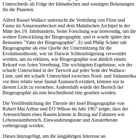
Unterschiede als Folge der klimatischen und sonstigen Belastungen
für die Planeten.
Alfred Russel Wallace untersucht die Verteilung von Flora und
Fauna im Amazonasbecken und dem Malaiischen Archipel in der
Mitte des 19. Jahrhunderts. Seine Forschung war notwendig, um die
weitere Entwicklung der Biogeographie, und er wurde später den
Beinamen "Vater der Biogeographie". Er und Philip Sclater sah
Biogeographie als eine Quelle der Unterstützung für die
Evolutionstheorie, wie sie Darwin Schlussfolgerung verwendet
werden, um zu erklären, wie Biogeographie war ähnlich einem
Rekord von Arten Vererbung. Die wichtigsten Ergebnisse, wie der
scharfe Unterschied in der Tierwelt auf jeder Seite der Wallace-
Linie, und der scharfe Unterschied zwischen Nord- und Südamerika
vor ihrer relativ neue faunal Austausch existiert, können nur in
diesem Licht zu verstehen. Andernfalls würde der Bereich der
Biogeographie als rein beschreibend eins gesehen werden.
Die Veröffentlichung der Theorie der Insel Biogeographie von
Robert MacArthur und EO Wilson im Jahr 1967 zeigte, dass der
Artenreichtum eines Raums könnte in Bezug auf Faktoren wie
Lebensraumbereich, Einwanderungsrate und Aussterberate
vorhergesagt werden.
Dieses hinzugefügt, um die langjährigen Interesse an