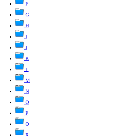
F
G
H
I
J
K
L
M
N
O
P
Q
R