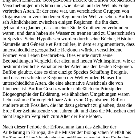
Verschiebungen im Klima und, wie überall auf der Welt als Folge
verbreiten Arten. Er der erste war, um verschiedene Gruppen von
Organismen in verschiedenen Regionen der Welt zu sehen. Buffon
sah Ähnlichkeiten zwischen einigen Regionen, die ihn dazu
gebracht zu glauben, dass an einer Stelle Kontinenten verbunden
waren, und dann haben sie Wasser zu trennen und zu Unterschieden
in Spezies. Seine Hypothesen wurden durch seine Bücher, Histoire
Naturelle und Générale et Particulière, in dem er argumentierte, dass
unterschiedliche geografische Regionen würden verschiedene
Formen von Leben beschrieben. Dies wurde durch seine
Beobachtungen Vergleich der alten und neuen Welt inspiriert, wie er
bestimmt deutliche Variationen der Arten aus den beiden Regionen.
Buffon glaubte, dass es eine einzige Spezies Schaffung Ereignis,
und dass verschiedene Regionen der Welt wurden Häuser für
unterschiedliche Arten, die eine alternative Ansicht als die von
Linnaeus ist. Buffon Gesetz wurde schließlich ein Prinzip der
Biogeographie der Erklärung, wie ähnlichen Umgebungen waren
Lebensräume für vergleichbare Arten von Organismen. Buffon
studierte auch Fossilien, die ihn dazu gebracht zu glauben, dass die
Erde über Zehntausende von Jahren alt, und dass die Menschen dort
nicht lange im Vergleich zum Alter der Erde lebten.
Nach dieser Periode der Erforschung kam das Zeitalter der
Aufklärung in Europa, die die Muster der biologischen Vielfalt bis
Buffon und Linné beobachtet zu erklären versucht. Am Ende des