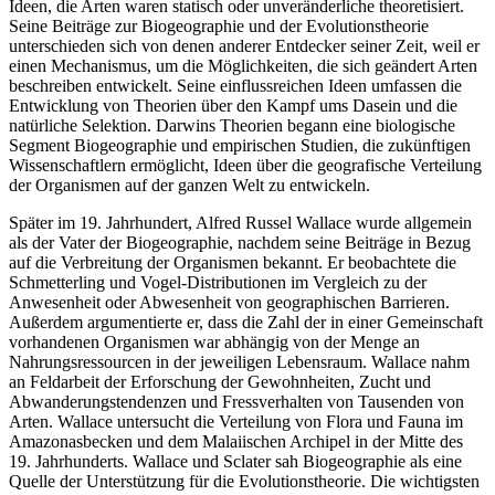
Ideen, die Arten waren statisch oder unveränderliche theoretisiert.
Seine Beiträge zur Biogeographie und der Evolutionstheorie
unterschieden sich von denen anderer Entdecker seiner Zeit, weil er
einen Mechanismus, um die Möglichkeiten, die sich geändert Arten
beschreiben entwickelt. Seine einflussreichen Ideen umfassen die
Entwicklung von Theorien über den Kampf ums Dasein und die
natürliche Selektion. Darwins Theorien begann eine biologische
Segment Biogeographie und empirischen Studien, die zukünftigen
Wissenschaftlern ermöglicht, Ideen über die geografische Verteilung
der Organismen auf der ganzen Welt zu entwickeln.
Später im 19. Jahrhundert, Alfred Russel Wallace wurde allgemein
als der Vater der Biogeographie, nachdem seine Beiträge in Bezug
auf die Verbreitung der Organismen bekannt. Er beobachtete die
Schmetterling und Vogel-Distributionen im Vergleich zu der
Anwesenheit oder Abwesenheit von geographischen Barrieren.
Außerdem argumentierte er, dass die Zahl der in einer Gemeinschaft
vorhandenen Organismen war abhängig von der Menge an
Nahrungsressourcen in der jeweiligen Lebensraum. Wallace nahm
an Feldarbeit der Erforschung der Gewohnheiten, Zucht und
Abwanderungstendenzen und Fressverhalten von Tausenden von
Arten. Wallace untersucht die Verteilung von Flora und Fauna im
Amazonasbecken und dem Malaiischen Archipel in der Mitte des
19. Jahrhunderts. Wallace und Sclater sah Biogeographie als eine
Quelle der Unterstützung für die Evolutionstheorie. Die wichtigsten