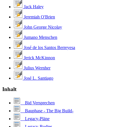
Jack Haley
Jeremiah O'Brien
John George Nicolay
Jumano Menschen
José de los Santos Berreyesa
Jerick McKinnon
Julius Wernher
José L. Santiago
Inhalt
Bid Versprechen
Bauphase - The Big Build-
Legacy-Pläne
Legacy-Bodies