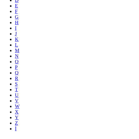
D
E
F
G
H
I
J
K
L
M
N
O
P
Q
R
S
T
U
V
W
X
Y
Z
İ