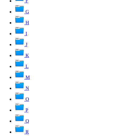
F
G
H
I
J
K
L
M
N
O
P
Q
R