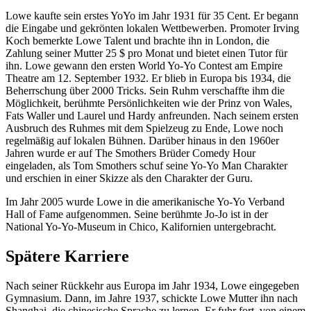
Lowe kaufte sein erstes YoYo im Jahr 1931 für 35 Cent. Er begann
die Eingabe und gekrönten lokalen Wettbewerben. Promoter Irving
Koch bemerkte Lowe Talent und brachte ihn in London, die
Zahlung seiner Mutter 25 $ pro Monat und bietet einen Tutor für
ihn. Lowe gewann den ersten World Yo-Yo Contest am Empire
Theatre am 12. September 1932. Er blieb in Europa bis 1934, die
Beherrschung über 2000 Tricks. Sein Ruhm verschaffte ihm die
Möglichkeit, berühmte Persönlichkeiten wie der Prinz von Wales,
Fats Waller und Laurel und Hardy anfreunden. Nach seinem ersten
Ausbruch des Ruhmes mit dem Spielzeug zu Ende, Lowe noch
regelmäßig auf lokalen Bühnen. Darüber hinaus in den 1960er
Jahren wurde er auf The Smothers Brüder Comedy Hour
eingeladen, als Tom Smothers schuf seine Yo-Yo Man Charakter
und erschien in einer Skizze als den Charakter der Guru.
Im Jahr 2005 wurde Lowe in die amerikanische Yo-Yo Verband
Hall of Fame aufgenommen. Seine berühmte Jo-Jo ist in der
National Yo-Yo-Museum in Chico, Kalifornien untergebracht.
Spätere Karriere
Nach seiner Rückkehr aus Europa im Jahr 1934, Lowe eingegeben
Gymnasium. Dann, im Jahre 1937, schickte Lowe Mutter ihn nach
Shanghai, die chinesische Sprache zu lernen. Er fuhr fort, von einem