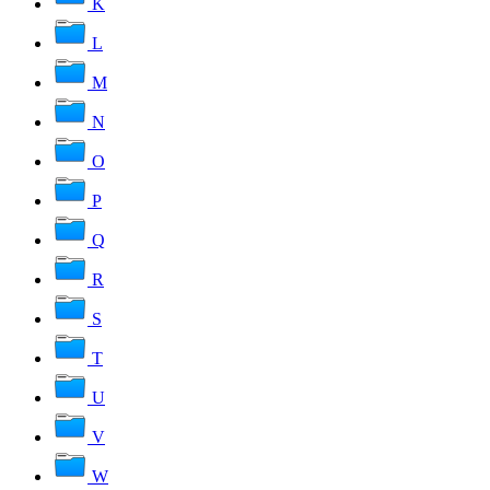
K
L
M
N
O
P
Q
R
S
T
U
V
W