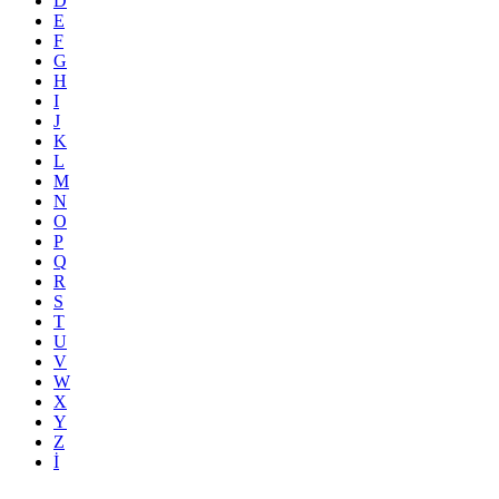
D
E
F
G
H
I
J
K
L
M
N
O
P
Q
R
S
T
U
V
W
X
Y
Z
İ