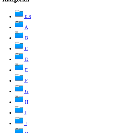
0-9
A
B
C
D
E
F
G
H
I
J