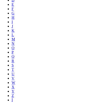
D
E
F
G
H
I
J
K
L
M
N
O
P
Q
R
S
T
U
V
W
X
Y
Z
İ