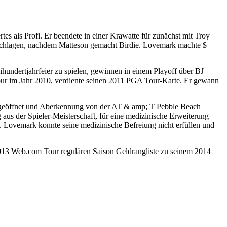
es als Profi. Er beendete in einer Krawatte für zunächst mit Troy
schlagen, nachdem Matteson gemacht Birdie. Lovemark machte $
hundertjahrfeier zu spielen, gewinnen in einem Playoff über BJ
our im Jahr 2010, verdiente seinen 2011 PGA Tour-Karte. Er gewann
ung geöffnet und Aberkennung von der AT & amp; T Pebble Beach
s der Spieler-Meisterschaft, für eine medizinische Erweiterung
 Lovemark konnte seine medizinische Befreiung nicht erfüllen und
2013 Web.com Tour regulären Saison Geldrangliste zu seinem 2014