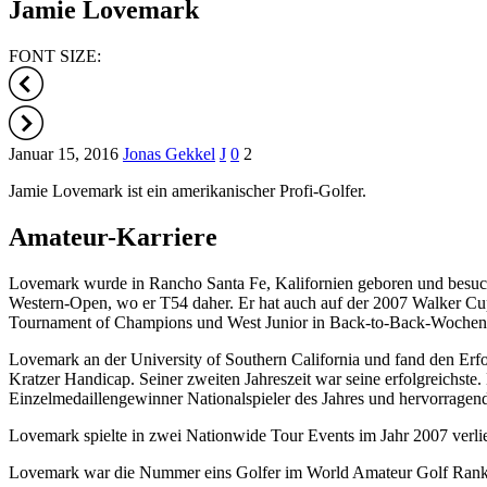
Jamie Lovemark
FONT SIZE:
Januar 15, 2016
Jonas Gekkel
J
0
2
Jamie Lovemark ist ein amerikanischer Profi-Golfer.
Amateur-Karriere
Lovemark wurde in Rancho Santa Fe, Kalifornien geboren und besuch
Western-Open, wo er T54 daher. Er hat auch auf der 2007 Walker C
Tournament of Champions und West Junior in Back-to-Back-Wochen
Lovemark an der University of Southern California und fand den Erfo
Kratzer Handicap. Seiner zweiten Jahreszeit war seine erfolgreichs
Einzelmedaillengewinner Nationalspieler des Jahres und hervorrage
Lovemark spielte in zwei Nationwide Tour Events im Jahr 2007 verl
Lovemark war die Nummer eins Golfer im World Amateur Golf Ranki