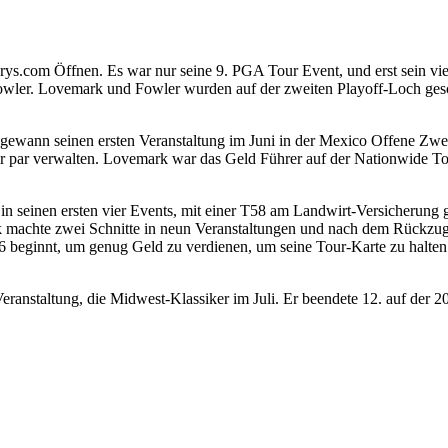
s.com Öffnen. Es war nur seine 9. PGA Tour Event, und erst sein viert
owler. Lovemark und Fowler wurden auf der zweiten Playoff-Loch ge
gewann seinen ersten Veranstaltung im Juni in der Mexico Offene Zwei
ur par verwalten. Lovemark war das Geld Führer auf der Nationwide T
te in seinen ersten vier Events, mit einer T58 am Landwirt-Versicher
achte zwei Schnitte in neun Veranstaltungen und nach dem Rückzug au
beginnt, um genug Geld zu verdienen, um seine Tour-Karte zu halten.
ranstaltung, die Midwest-Klassiker im Juli. Er beendete 12. auf der 