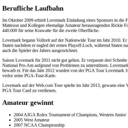
Berufliche Laufbahn
Im Oktober 2009 erhielt Lovemark Einladung eines Sponsors in die Fry
Matteson und Kollegen ehemalige Amateur herausragenden Rickie F
440.000 für seine Krawatte für die zweite Oberfläche.
Lovemark begann Vollzeit auf der Nationwide Tour im Jahr 2010. Er 
Staten nachdem er eagled der ersten Playoff-Loch, während Staten n
auch die Spieler des Jahres ausgezeichnet.
Saison Lovemark für 2011 nicht gut gehen. Er verpasste drei Schnit
National Pro-Am aufgrund von Problemen zu unterstützen. Lovemark m
bewarb er. Für das Jahr 2012 wurden von der PGA Tour Lovemark 16 
verlor seine PGA-Tour-Karte.
Lovemark auf der Web.com Tour spielte im Jahr 2013, gewann eine Ve
PGA Tour Card zu verdienen.
Amateur gewinnt
2004 AJGA Rolex Tournament of Champions, Western Junior
2005 West Amateur
2007 NCAA Championship