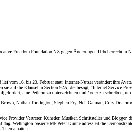
Creative Freedom Foundation NZ gegen Änderungen Urheberrecht in Ne
ef vom 16. bis 23. Februar statt. Internet-Nutzer verändert ihre Ava
sie auf die Klausel in Section 92A, die besagt, "Internet Service Pro
gefordert, eine Petition zu unterzeichnen und / oder zu schreiben, um
rown, Nathan Torkington, Stephen Fry, Neil Gaiman, Cory Doctorow, 
e Provider Vertreter, Künstler, Musiker, Schriftsteller und Blogger, di
Mittag. Wellington-basierte MP Peter Dunne adressiert die Demonstrant
s Thema hatten.