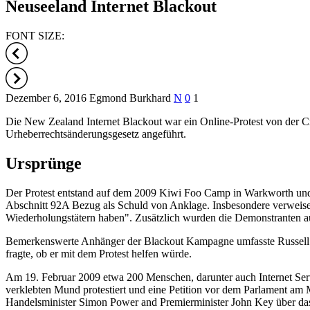
Neuseeland Internet Blackout
FONT SIZE:
Dezember 6, 2016
Egmond Burkhard
N
0
1
Die New Zealand Internet Blackout war ein Online-Protest von der 
Urheberrechtsänderungsgesetz angeführt.
Ursprünge
Der Protest entstand auf dem 2009 Kiwi Foo Camp in Warkworth und li
Abschnitt 92A Bezug als Schuld von Anklage. Insbesondere verweisen 
Wiederholungstätern haben". Zusätzlich wurden die Demonstranten auf
Bemerkenswerte Anhänger der Blackout Kampagne umfasste Russell B
fragte, ob er mit dem Protest helfen würde.
Am 19. Februar 2009 etwa 200 Menschen, darunter auch Internet Servic
verklebten Mund protestiert und eine Petition vor dem Parlament am 
Handelsminister Simon Power and Premierminister John Key über da