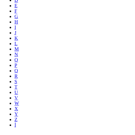
D
E
F
G
H
I
J
K
L
M
N
O
P
Q
R
S
T
U
V
W
X
Y
Z
İ