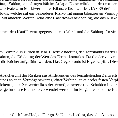
trag Zahlung empfangen hält im Anlage. Diese würden in den entsprec
zderivate zum Marktwert in der Bilanz erfasst werden. IAS 39 definie
ows, welche auf ein besonderes Risiko mit einem bilanzierten Vermöge
 . Mit anderen Worten, wird eine Cashflow-Absicherung, die das Risik
ehmen den Kauf Inventargegenstände in Jahr 1 und die Zahlung für sie 
m Terminkurs zurück in Jahr 1. Jede Änderung der Terminkurs ist der Be
Jahren, die Erhöhung der Wert des Terminkontrakts. Da die derivativen
f die Bücher aufgeführt werden. Das Gegenkonto ist Eigenkapital. Die
e Absicherung der Risiken aus Änderungen des beizulegenden Zeitwerts 
 eines solchen Vermögenswertes, einer Verbindlichkeit oder festen Verpf
icherung des Zeitwertrisikos der Vermögenswerte und Schulden in der 
edge für diese Elemente verwendet werden. Im Folgenden sind die Jou
e in der Cashflow-Hedge. Der große Unterschied ist, dass die Anpassun