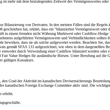
 ist mehr mit dem beizulegenden Zeitwert des Vermögenswertes oder de
 Bilanzierung von Derivaten. In den meisten Fällen sind die Regeln 
 geschrieben hat, erklärt, dass ein "bilanzierten Vermögenswert oder 
äft in einem fremden nicht Währung Marktwert oder Cashflow-Hedge ".
ehmens aufgeführten Vermögenswerte und Verbindlichkeiten sollten ihr
 bewirken, dass sie als solche aufgewertet werden. Beachten Sie, da
ats gemäß SFAS 133 aufgezeichnet, wie oben in dem dargestellten Be
ie entweder durch Verwendung einer Cashflow bilanziert werden oder e
air Value Hedges für ausländische Börsen. Unter Berufung auf die G
r gültigen Kassakurs.
ng, den Grad der Aktivität im kanadischen Devisensicherungs Beurteil
r des kanadischen Foreign Exchange Committee aktiv sind. Die wichtig
 erhöht.
ungsgeschäfte.