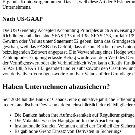
Ergebnis Konto vorgenommen. Das ist, weil diese Art der Absicherung
Unternehmens.
Nach US-GAAP
Die US Generally Accepted Accounting Principles auch Anweisung zur
Richtlinien enthalten sind SFAS 133 und 138. SFAS 133, im Jahr 1998
Gewinn oder Verlust unter Statement 52 geben, kann das Grundgesch
geschah, weil das FASB das Gefühl, dass die auf Bücher eines Untern
beizulegenden Zeitwert angepasst. Die Verwendung eines Hedge würde
Zahlung oder Empfang erfasste Betrag würde von dem Wert des Deriv
der Vermögenswert oder die Verbindlichkeit Wert kann effektiv für d
SFAS 138, SFAS 133 geändert und erlaubt sowohl den Cashflow und F
von derivativen Vermögenswerte zum Fair Value auf der Grundlage de
Haben Unternehmen abzusichern?
Seit 2004 hat die Bank of Canada, eine qualitative jährliche Erhebu
in der kanadischen Devisenmärkten, einschließlich der elf Mitgliede
Die Banken haben ihre Aufmerksamkeit auf Regulierungsfragen
Die Volatilität war der Hauptgrund für die Absicherung.
Institutionelle Kunden Volumen entfiel der Großteil der Sicher
Es gab hohe Grenz Einsatz von Derivaten in Sicherungs.