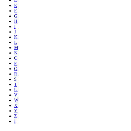
D
E
F
G
H
I
J
K
L
M
N
O
P
Q
R
S
T
U
V
W
X
Y
Z
İ