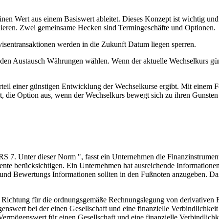
inen Wert aus einem Basiswert ableitet. Dieses Konzept ist wichtig und w
nieren. Zwei gemeinsame Hecken sind Termingeschäfte und Optionen.
isentransaktionen werden in die Zukunft Datum liegen sperren.
 den Austausch Währungen wählen. Wenn der aktuelle Wechselkurs güns
il einer günstigen Entwicklung der Wechselkurse ergibt. Mit einem For
t, die Option aus, wenn der Wechselkurs bewegt sich zu ihren Gunste
FRS 7. Unter dieser Norm ", fasst ein Unternehmen die Finanzinstrumen
mente berücksichtigen. Ein Unternehmen hat ausreichende Informationen 
 und Bewertungs Informationen sollten in den Fußnoten anzugeben. Das
r Richtung für die ordnungsgemäße Rechnungslegung von derivativen F
enswert bei der einen Gesellschaft und eine finanzielle Verbindlichkeit 
ermögenswert für einen Gesellschaft und eine finanzielle Verbindlichke