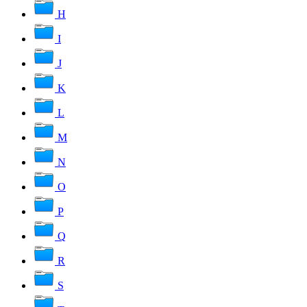
H
I
J
K
L
M
N
O
P
Q
R
S