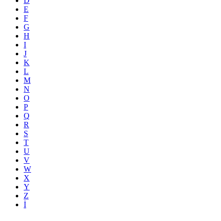
D
E
F
G
H
I
J
K
L
M
N
O
P
Q
R
S
T
U
V
W
X
Y
Z
İ