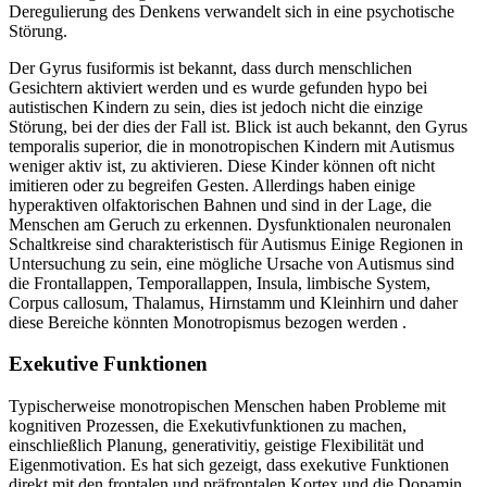
Deregulierung des Denkens verwandelt sich in eine psychotische
Störung.
Der Gyrus fusiformis ist bekannt, dass durch menschlichen
Gesichtern aktiviert werden und es wurde gefunden hypo bei
autistischen Kindern zu sein, dies ist jedoch nicht die einzige
Störung, bei der dies der Fall ist. Blick ist auch bekannt, den Gyrus
temporalis superior, die in monotropischen Kindern mit Autismus
weniger aktiv ist, zu aktivieren. Diese Kinder können oft nicht
imitieren oder zu begreifen Gesten. Allerdings haben einige
hyperaktiven olfaktorischen Bahnen und sind in der Lage, die
Menschen am Geruch zu erkennen. Dysfunktionalen neuronalen
Schaltkreise sind charakteristisch für Autismus Einige Regionen in
Untersuchung zu sein, eine mögliche Ursache von Autismus sind
die Frontallappen, Temporallappen, Insula, limbische System,
Corpus callosum, Thalamus, Hirnstamm und Kleinhirn und daher
diese Bereiche könnten Monotropismus bezogen werden .
Exekutive Funktionen
Typischerweise monotropischen Menschen haben Probleme mit
kognitiven Prozessen, die Exekutivfunktionen zu machen,
einschließlich Planung, generativitiy, geistige Flexibilität und
Eigenmotivation. Es hat sich gezeigt, dass exekutive Funktionen
direkt mit den frontalen und präfrontalen Kortex und die Dopamin