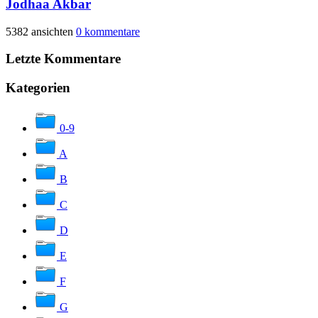
Jodhaa Akbar
5382 ansichten
0 kommentare
Letzte Kommentare
Kategorien
0-9
A
B
C
D
E
F
G