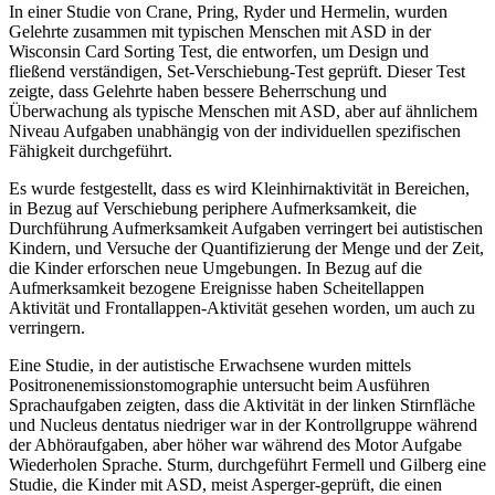
In einer Studie von Crane, Pring, Ryder und Hermelin, wurden
Gelehrte zusammen mit typischen Menschen mit ASD in der
Wisconsin Card Sorting Test, die entworfen, um Design und
fließend verständigen, Set-Verschiebung-Test geprüft. Dieser Test
zeigte, dass Gelehrte haben bessere Beherrschung und
Überwachung als typische Menschen mit ASD, aber auf ähnlichem
Niveau Aufgaben unabhängig von der individuellen spezifischen
Fähigkeit durchgeführt.
Es wurde festgestellt, dass es wird Kleinhirnaktivität in Bereichen,
in Bezug auf Verschiebung periphere Aufmerksamkeit, die
Durchführung Aufmerksamkeit Aufgaben verringert bei autistischen
Kindern, und Versuche der Quantifizierung der Menge und der Zeit,
die Kinder erforschen neue Umgebungen. In Bezug auf die
Aufmerksamkeit bezogene Ereignisse haben Scheitellappen
Aktivität und Frontallappen-Aktivität gesehen worden, um auch zu
verringern.
Eine Studie, in der autistische Erwachsene wurden mittels
Positronenemissionstomographie untersucht beim Ausführen
Sprachaufgaben zeigten, dass die Aktivität in der linken Stirnfläche
und Nucleus dentatus niedriger war in der Kontrollgruppe während
der Abhöraufgaben, aber höher war während des Motor Aufgabe
Wiederholen Sprache. Sturm, durchgeführt Fermell und Gilberg eine
Studie, die Kinder mit ASD, meist Asperger-geprüft, die einen