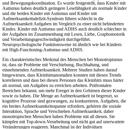
und Bewegungskoordination. Es wurde festgestellt, dass Kinder mit
Autismus haben deutlich geringere Lesefähigkeit als normale Kinder
und die beiden Kinder mit Autismus und Kinder mit
Aufmerksamkeitsdefizit-Syndrom führen schlecht in die
Aufmerksamkeit Aufgaben im Vergleich zu einer nicht behinderten
Kindes. Kinder mit Autismus und ADHS auch deutlich schlechter in
der Aufgaben im Zusammenhang mit Lesen, Liebe, Graphomotorik
und Verarbeitungsgeschwindigkeit durchgeführt.
Neuropsychologische Funktionsweise ist ähnlich wie bei Kindern
mit High-Functioning-Autismus und ADHS.
Ein charakteristisches Merkmal des Menschen bei Monotropismus
ist, dass sie Probleme mit Verschiebung, Buchhaltung, und
einnehmenden Aufmerksamkeit. Mehrere Studien haben darauf
hingewiesen, dass Kleinhirnanomalien konnten mit diesen Trends
korrelieren und dass bei diesen Personen das Kleinhirn muss härter
als normal, um Aufgaben zu erreichen arbeiten. Präfrontalen
Bereichen bekannt, um mehr Erreger in den Gehirnen dieser Kinder
sowie zu haben. Die Menge an Aufmerksamkeit ist begrenzt, so
kognitive Prozesse sind gezwungen, zu konkurrieren. Aufgaben, die
ein breites Aufmerksamkeitsspanne erfordern, gehören die soziale
Interaktion, Sprache und Verschieben Aufmerksamkeit, daher
monotropischen Menschen haben Probleme mit all diesen. Sie
kämpfen mit Top-down-Verarbeitung und nicht gut auf unerwartete
Veränderungen reagieren. Manchmal ist der Individuen