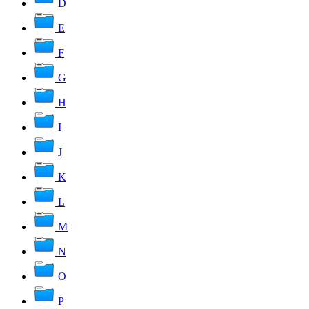
D
E
F
G
H
I
J
K
L
M
N
O
P