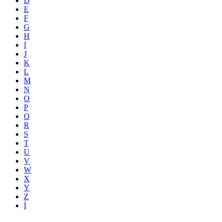
D
E
F
G
H
I
J
K
L
M
N
O
P
Q
R
S
T
U
V
W
X
Y
Z
İ