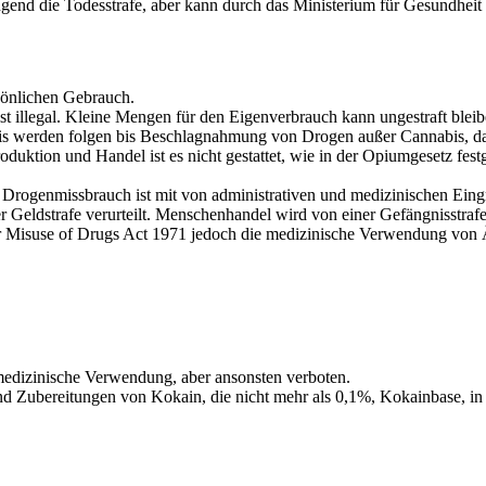
end die Todesstrafe, aber kann durch das Ministerium für Gesundheit
sönlichen Gebrauch.
t illegal. Kleine Mengen für den Eigenverbrauch kann ungestraft bleiben
is werden folgen bis Beschlagnahmung von Drogen außer Cannabis, da
roduktion und Handel ist es nicht gestattet, wie in der Opiumgesetz fes
 Drogenmissbrauch ist mit von administrativen und medizinischen Eingri
Geldstrafe verurteilt. Menschenhandel wird von einer Gefängnisstrafe 
er Misuse of Drugs Act 1971 jedoch die medizinische Verwendung von 
 medizinische Verwendung, aber ansonsten verboten.
nd Zubereitungen von Kokain, die nicht mehr als 0,1%, Kokainbase, in 