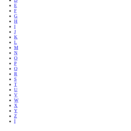
D
E
F
G
H
I
J
K
L
M
N
O
P
Q
R
S
T
U
V
W
X
Y
Z
İ