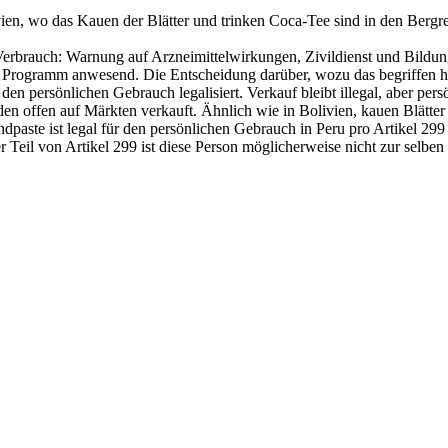
ien, wo das Kauen der Blätter und trinken Coca-Tee sind in den Bergreg
Verbrauch: Warnung auf Arzneimittelwirkungen, Zivildienst und Bild
r Programm anwesend. Die Entscheidung darüber, wozu das begriffen h
n persönlichen Gebrauch legalisiert. Verkauf bleibt illegal, aber per
en offen auf Märkten verkauft. Ähnlich wie in Bolivien, kauen Blätter
te ist legal für den persönlichen Gebrauch in Peru pro Artikel 299 d
ger Teil von Artikel 299 ist diese Person möglicherweise nicht zur selb