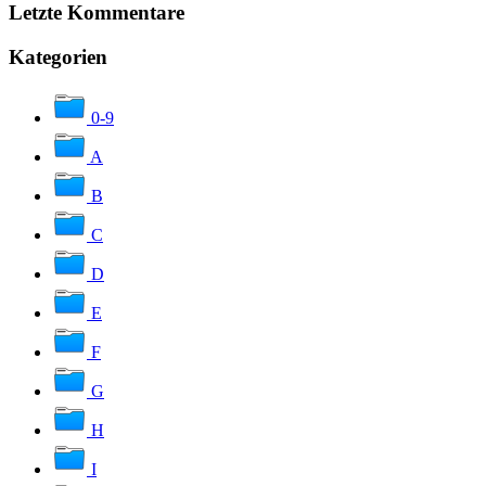
Letzte Kommentare
Kategorien
0-9
A
B
C
D
E
F
G
H
I