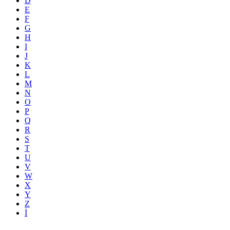
D
E
F
G
H
I
J
K
L
M
N
O
P
Q
R
S
T
U
V
W
X
Y
Z
İ