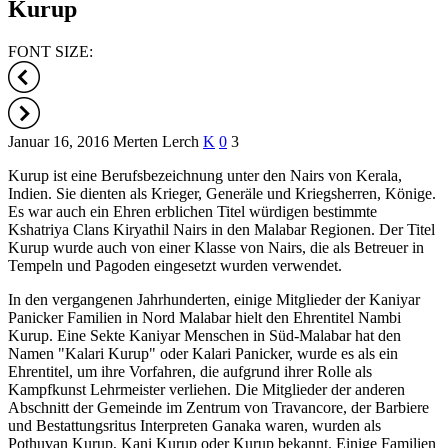
Kurup
FONT SIZE:
Januar 16, 2016
Merten Lerch
K
0
3
Kurup ist eine Berufsbezeichnung unter den Nairs von Kerala,
Indien. Sie dienten als Krieger, Generäle und Kriegsherren, Könige.
Es war auch ein Ehren erblichen Titel würdigen bestimmte
Kshatriya Clans Kiryathil Nairs in den Malabar Regionen. Der Titel
Kurup wurde auch von einer Klasse von Nairs, die als Betreuer in
Tempeln und Pagoden eingesetzt wurden verwendet.
In den vergangenen Jahrhunderten, einige Mitglieder der Kaniyar
Panicker Familien in Nord Malabar hielt den Ehrentitel Nambi
Kurup. Eine Sekte Kaniyar Menschen in Süd-Malabar hat den
Namen "Kalari Kurup" oder Kalari Panicker, wurde es als ein
Ehrentitel, um ihre Vorfahren, die aufgrund ihrer Rolle als
Kampfkunst Lehrmeister verliehen. Die Mitglieder der anderen
Abschnitt der Gemeinde im Zentrum von Travancore, der Barbiere
und Bestattungsritus Interpreten Ganaka waren, wurden als
Pothuvan Kurup, Kani Kurup oder Kurup bekannt. Einige Familien